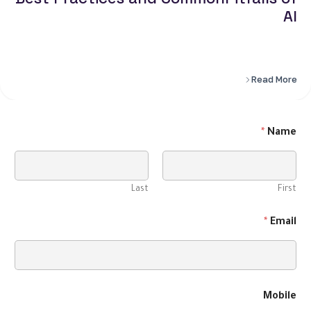
Re
Last