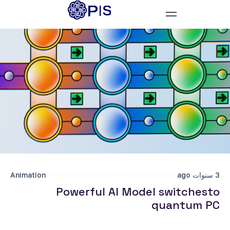
Animation
Powerful AI Model switc
quantu